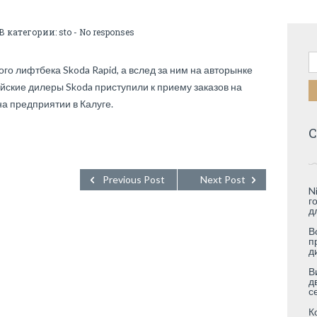
 В категории:
sto
-
No responses
Н
го лифтбека Skoda Rapid, а вслед за ним на авторынке
ийские дилеры Skoda приступили к приему заказов на
на предприятии в Калуге.
С
Previous Post
Next Post
N
г
д
В
п
д
В
д
с
К