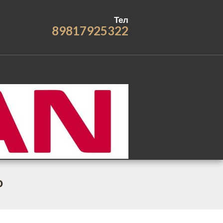
Тел
89817925322
o