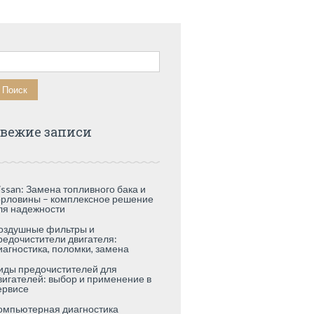
айти:
вежие записи
issan: Замена топливного бака и
орловины – комплексное решение
ля надежности
оздушные фильтры и
редочистители двигателя:
иагностика, поломки, замена
иды предочистителей для
вигателей: выбор и применение в
ервисе
омпьютерная диагностика