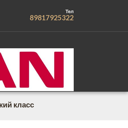
Тел
89817925322
кий класс