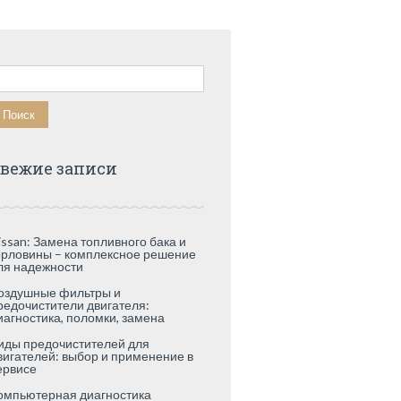
айти:
вежие записи
issan: Замена топливного бака и
орловины – комплексное решение
ля надежности
оздушные фильтры и
редочистители двигателя:
иагностика, поломки, замена
иды предочистителей для
вигателей: выбор и применение в
ервисе
омпьютерная диагностика