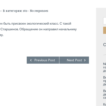
b
- В категории:
sto
-
No responses
Н
 быть присвоен экологический класс. С такой
 Старшинов. Обращение он направил начальнику
у.
С
Previous Post
Next Post
N
г
д
В
п
д
В
д
с
К