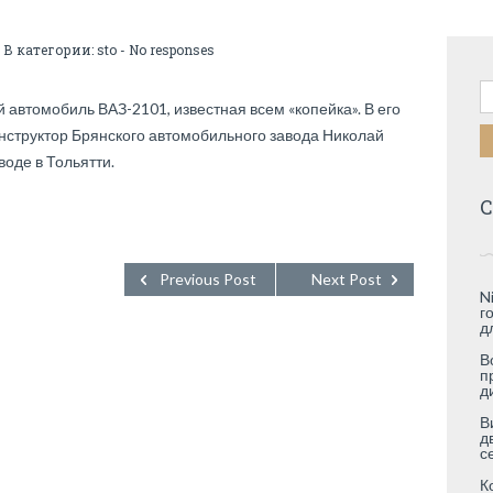
 В категории:
sto
-
No responses
Н
 автомобиль ВАЗ-2101, известная всем «копейка». В его
нструктор Брянского автомобильного завода Николай
воде в Тольятти.
С
Previous Post
Next Post
N
г
д
В
п
д
В
д
с
К