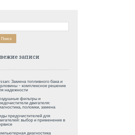
айти:
вежие записи
issan: Замена топливного бака и
орловины – комплексное решение
ля надежности
оздушные фильтры и
редочистители двигателя:
иагностика, поломки, замена
иды предочистителей для
вигателей: выбор и применение в
ервисе
омпьютерная диагностика