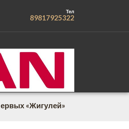
Тел
89817925322
 первых «Жигулей»