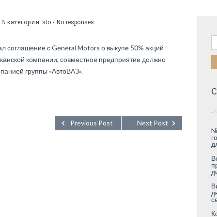
 В категории:
sto
-
No responses
Н
ал соглашение с General Motors о выкупе 50% акций
иканской компании, совместное предприятие должно
панией группы «АвтоВАЗ».
С
Previous Post
Next Post
N
г
д
В
п
д
В
д
с
К