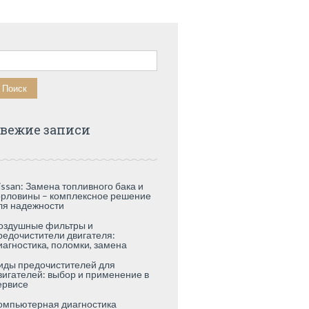
айти:
вежие записи
issan: Замена топливного бака и
орловины – комплексное решение
ля надежности
оздушные фильтры и
редочистители двигателя:
иагностика, поломки, замена
иды предочистителей для
вигателей: выбор и применение в
ервисе
омпьютерная диагностика