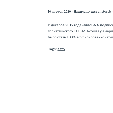
16 апреля, 2020 - Написано:
nissanstospb
-
В декабре 2019 года «АвтоВАЗ» подпис
тольяттинского СП GM-Avtovaz у амер
было стать 100% аффилированной ком
Tags:
авто