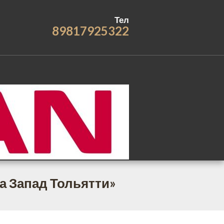
Тел
89817925322
а Запад Тольятти»