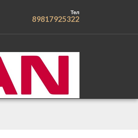
Тел
89817925322