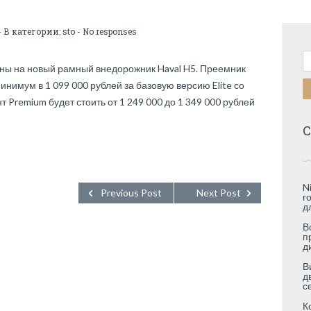
- В категории:
sto
-
No responses
Н
ены на новый рамный внедорожник Haval H5. Преемник
инимум в 1 099 000 рублей за базовую версию Elite со
Premium будет стоить от 1 249 000 до 1 349 000 рублей
С
N
Previous Post
Next Post
г
д
В
п
д
В
д
с
К