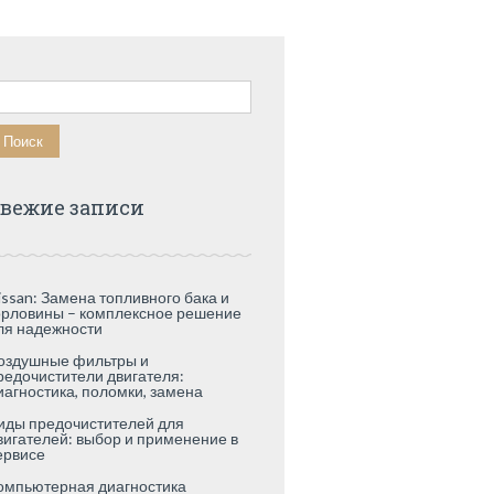
айти:
вежие записи
issan: Замена топливного бака и
орловины – комплексное решение
ля надежности
оздушные фильтры и
редочистители двигателя:
иагностика, поломки, замена
иды предочистителей для
вигателей: выбор и применение в
ервисе
омпьютерная диагностика